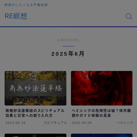
瞑想がしたくなる予備知識
RE瞑想
ARCHIVES
2025年6月
南無妙法蓮華経のスピリチュアル
ヘミシンクの危険性は嘘？体外離
効果と日常への取り入れ方
脱やガイド体験の真実
2025.06.16
スピリチュアル
2025.06.08
ヘミシンク