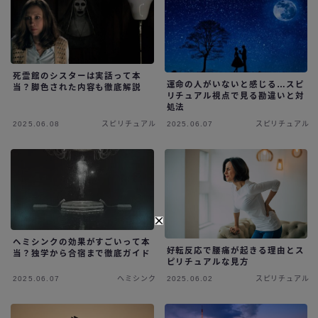
死霊館のシスターは実話って本
運命の人がいないと感じる…スピ
当？脚色された内容も徹底解説
リチュアル視点で見る勘違いと対
処法
2025.06.08
スピリチュアル
2025.06.07
スピリチュアル
ヘミシンクの効果がすごいって本
好転反応で腰痛が起きる理由とス
当？独学から合宿まで徹底ガイド
ピリチュアルな見方
2025.06.07
ヘミシンク
2025.06.02
スピリチュアル