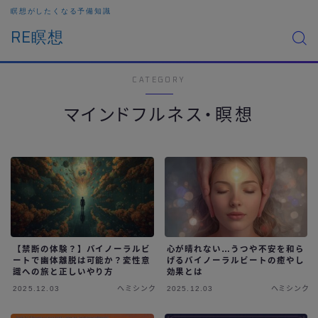
瞑想がしたくなる予備知識
RE瞑想
CATEGORY
マインドフルネス・瞑想
【禁断の体験？】バイノーラルビ
心が晴れない…うつや不安を和ら
ートで幽体離脱は可能か？変性意
げるバイノーラルビートの癒やし
識への旅と正しいやり方
効果とは
2025.12.03
ヘミシンク
2025.12.03
ヘミシンク