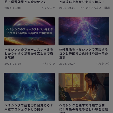
想・学習効果と安全な使い方
との違いをわかりやすく解説！
2025.11.08
ヘミシンク
2025.09.28
マインドフルネス・瞑想
ヘミシンクのフォーカスレベルを
体外離脱をヘミシンクで実現する
わかりやすく基礎から高次まで徹
コツと睡眠での危険性や副作用の
底解説
真実
2025.08.25
ヘミシンク
2025.08.24
ヘミシンク
ヘミシンクで超能力に目覚める？
ヘミシンクを独学で体験する前
米軍プロジェクトとの関係
に！効果の有無や怪しい噂を徹底