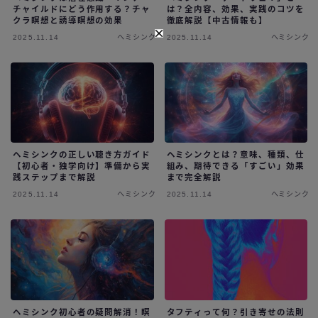
チャイルドにどう作用する？チャ
は？全内容、効果、実践のコツを
クラ瞑想と誘導瞑想の効果
徹底解説【中古情報も】
2025.11.14
ヘミシンク
2025.11.14
ヘミシンク
ヘミシンクの正しい聴き方ガイド
ヘミシンクとは？意味、種類、仕
【初心者・独学向け】準備から実
組み、期待できる「すごい」効果
践ステップまで解説
まで完全解説
2025.11.14
ヘミシンク
2025.11.14
ヘミシンク
ヘミシンク初心者の疑問解消！瞑
タフティって何？引き寄せの法則