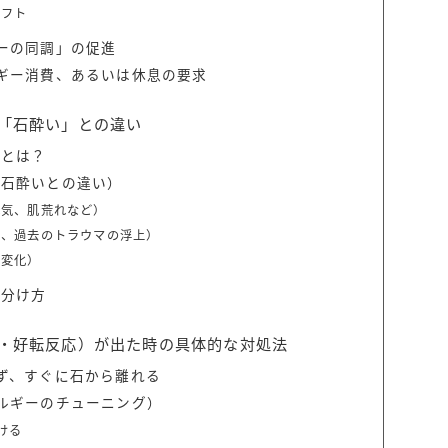
シフト
ーの同調」の促進
ギー消費、あるいは休息の要求
「石酔い」との違い
義とは？
（石酔いとの違い）
眠気、肌荒れなど）
出、過去のトラウマの浮上）
の変化）
見分け方
・好転反応）が出た時の具体的な対処法
ず、すぐに石から離れる
ルギーのチューニング）
ける