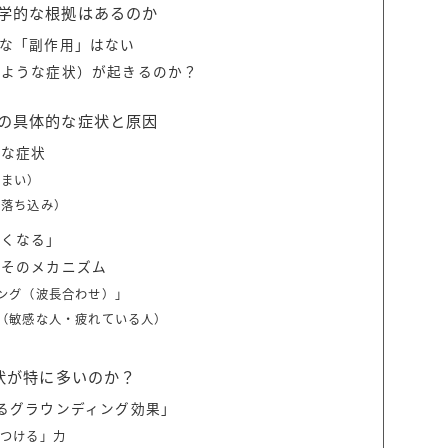
学的な根拠はあるのか
な「副作用」はない
のような症状）が起きるのか？
の具体的な症状と原因
的な症状
めまい）
の落ち込み）
眠くなる」
？そのメカニズム
ング（波長合わせ）」
（敏感な人・疲れている人）
状が特に多いのか？
るグラウンディング効果」
をつける」力