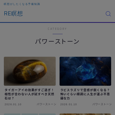
瞑想がしたくなる予備知識
RE瞑想
CATEGORY
パワーストーン
タイガーアイの効果がすご過ぎ！
ラピスラズリで霊感が鋭くなる？
相性が合わない人が試すべき天然
怖いぐらい順調に人生が運ぶ不思
石は？
議な力
2026.01.10
パワーストーン
2026.01.10
パワーストーン