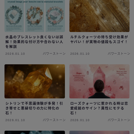
水晶のブレスレット良くないは誤
ルチルクォーツの待ち受け効果が
解！効果的な付け方や合わない人
ヤバい！が実物の値段もスゴイ！
を解説
2026.01.10
パワーストーン
2026.01.10
パワーストーン
シトリンで不思議体験が多発！引
ローズクォーツに惹かれる時は恋
き寄せと悪縁切りの力に特化の
愛成就のサイン？異性にモテる
石！
石！
2026.01.10
パワーストーン
2026.01.10
パワーストーン