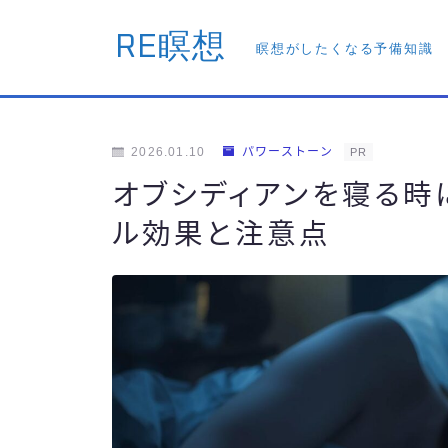
RE瞑想
瞑想がしたくなる予備知識
2026.01.10
パワーストーン
PR
オブシディアンを寝る時
ル効果と注意点