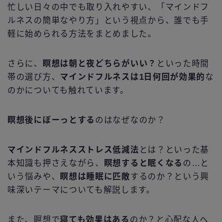
忙しい日々の中でも取り入れやすい、「マインドフ
ルネスの簡単なやり方」という視点から、誰でも手
軽に始められる方法をまとめました。
さらに、
瞑想は朝と夜どちらがいい？
といった時間
帯の選び方、
マインドフルネスは1日何回が効果的
な
のかについても触れています。
瞑想後にぼーっとする
のはなぜなのか？
マインドフルネスストレス低減法
とは？といった基
本知識も押さえながら、
瞑想すると眠くなる
の…と
いう悩みや、
瞑想は睡眠に匹敵
するのか？という興
味深いテーマについても解説します。
また、瞑想で
寝ても効果はある
のか？と心配な人へ