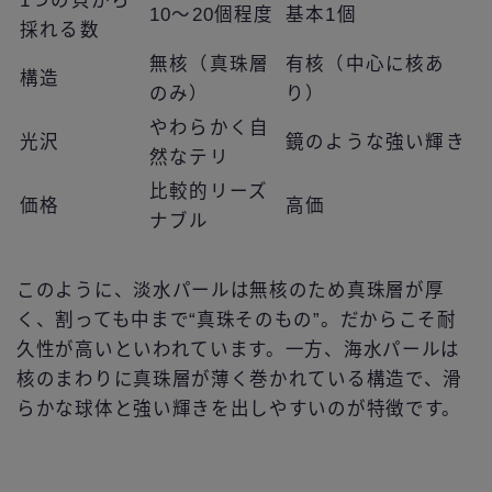
1つの貝から
10〜20個程度
基本1個
採れる数
無核（真珠層
有核（中心に核あ
構造
のみ）
り）
やわらかく自
光沢
鏡のような強い輝き
然なテリ
比較的リーズ
価格
高価
ナブル
このように、淡水パールは無核のため真珠層が厚
く、割っても中まで“真珠そのもの”。だからこそ耐
久性が高いといわれています。一方、海水パールは
核のまわりに真珠層が薄く巻かれている構造で、滑
らかな球体と強い輝きを出しやすいのが特徴です。